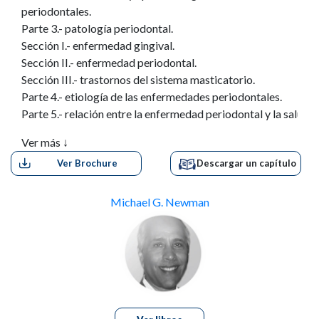
periodontales.
Parte 3.- patología periodontal.
Sección I.- enfermedad gingival.
Sección II.- enfermedad periodontal.
Sección III.- trastornos del sistema masticatorio.
Parte 4.- etiología de las enfermedades periodontales.
Parte 5.- relación entre la enfermedad periodontal y la salud s
Parte 6.- tratamiento de la enfermedad periodontal.
Ver más ↓
Sección I.- diagnóstico, pronóstico y plan de tratamiento.
Ver Brochure
Descargar un capítulo
Sección II.- tratamiento de emergencias periodontales.
Sección III.- terapia no quirúrgica.
Sección IV.- terapia quirúrgica.
Michael G. Newman
Sección V.- interrelaciones periodontales restaurativas.
Parte 7.- implantología oral.
Sección I.- biología y diagnóstico.
Sección II.- procedimientos quirúrgicos.
Sección III.- biomecánica y complicaciones.
Parte 8.- tratamiento de apoyo y resultados del tratamiento.
Parte 9.- temas complementarios.