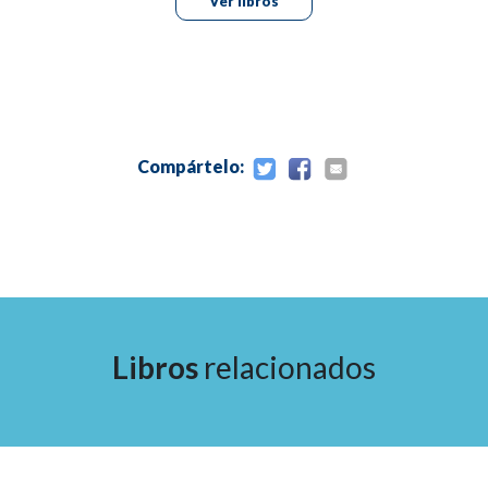
Ver libros
Sección I.- toma de decisiones basada en la evidencia.
Sección II.- cuestiones éticas, legales y prácticas en el manejo
pacientes periodontales.
Sección III.- atlas de medicina oral.
índice.
Compártelo:
Libros
relacionados