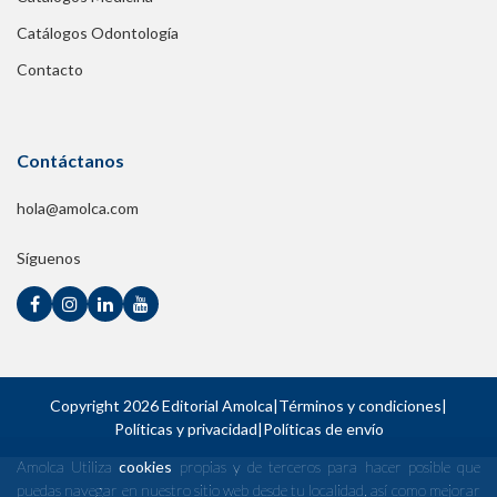
Catálogos Odontología
Contacto
Contáctanos
hola@amolca.com
Síguenos
Copyright 2026 Editorial Amolca
|
Términos y condiciones
|
Políticas y privacidad
|
Políticas de envío
Amolca Utiliza
cookies
propias y de terceros para hacer posible que
puedas navegar en nuestro sitio web desde tu localidad, así como mejorar