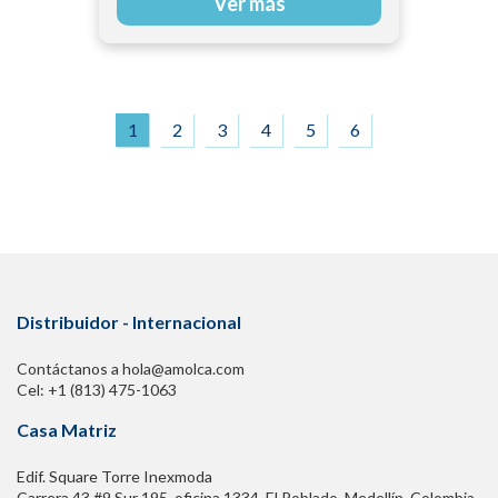
Ver más
1
2
3
4
5
6
Distribuidor - Internacional
Contáctanos a hola@amolca.com
Cel: +1 (813) 475-1063
Casa Matriz
Edif. Square Torre Inexmoda
Carrera 43 #9 Sur 195. oficina 1334, El Poblado. Medellín, Colombia