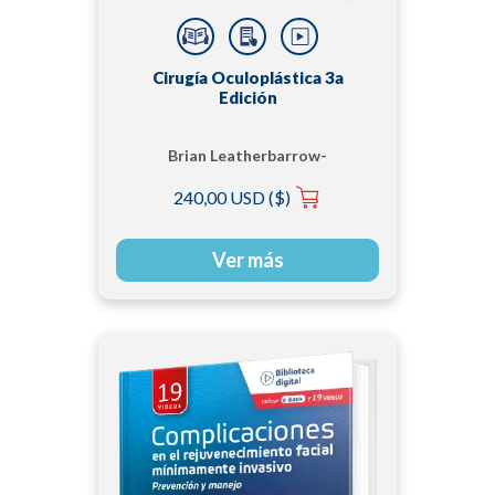
Cirugía Oculoplástica 3a
Edición
Brian Leatherbarrow-
Bsc-MBCHB-DO-FRCS-
240,00 USD ($)
FRCOphth
Ver más