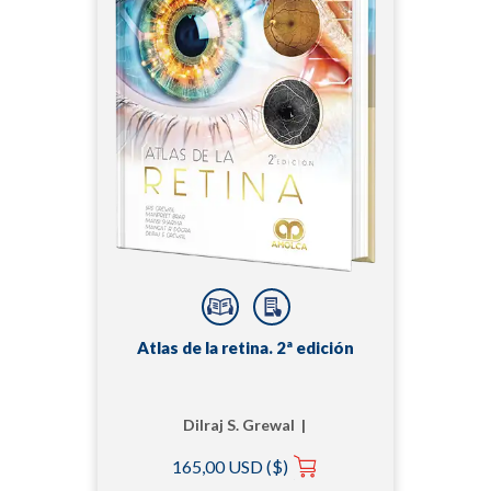
Atlas de la retina. 2ª edición
Dilraj S. Grewal |
Mangat R. Dogra |
165,00 USD ($)
Manpreet Brar | Mansi