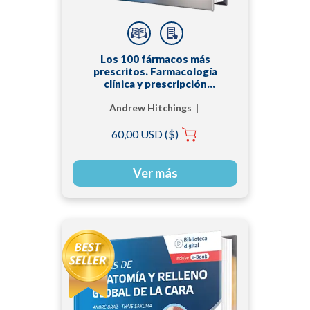
Los 100 fármacos más
prescritos. Farmacología
clínica y prescripción
práctica
Andrew Hitchings |
Dagan Lonsdale |
60,00 USD ($)
Daniel Burrage | Emma
Baker
Ver más