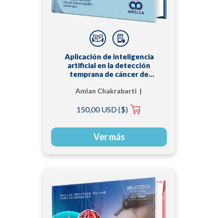
Aplicación de inteligencia
artificial en la detección
temprana de cáncer de
pulmón
Amlan Chakrabarti |
Jhilam Mukherjee |
150,00 USD ($)
Madhuchanda Kar |
Sayan Das
Ver más