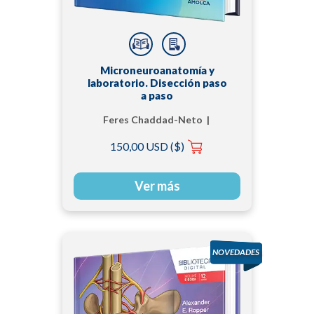
Microneuroanatomía y
laboratorio. Disección paso
a paso
Feres Chaddad-Neto |
Marcos Devanir Silva
150,00 USD ($)
da Costa
Ver más