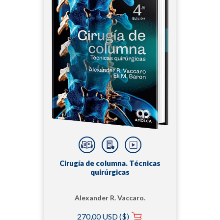
Cirugía de columna. Técnicas
quirúrgicas
Alexander R. Vaccaro.
MD, PhD, M.B.A | Eli M.
270,00 USD ($)
Baron