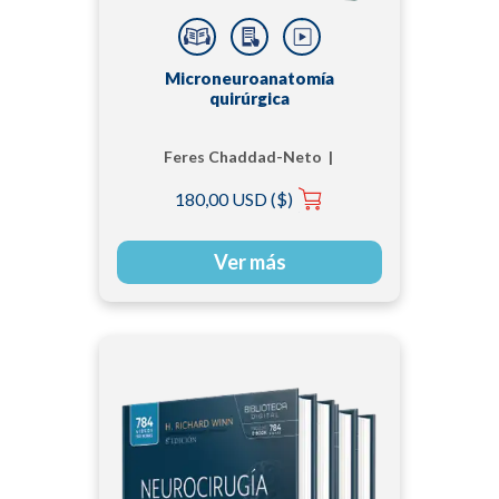
Microneuroanatomía
quirúrgica
Feres Chaddad-Neto |
Marcos Devanir Silva
180,00 USD ($)
da Costa
Ver más