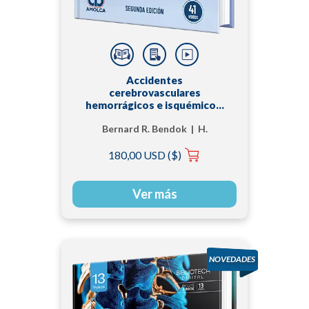
Accidentes
cerebrovasculares
hemorrágicos e isquémicos.
Abordajes por imágenes,
Bernard R. Bendok | H.
quirúrgicos e
intervencionistas
Hunt Batjer
180,00 USD ($)
Ver más