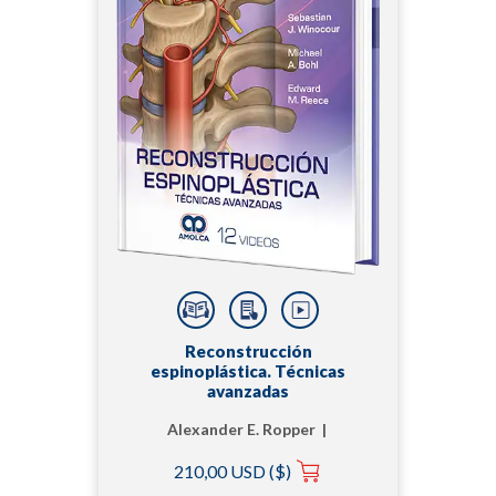
Reconstrucción
espinoplástica. Técnicas
avanzadas
Alexander E. Ropper |
Edward M. Reece |
210,00 USD ($)
Michael A. Bohl |