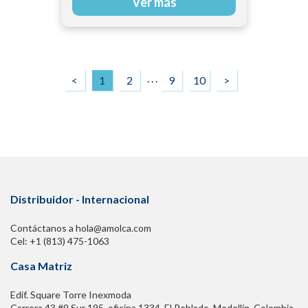
Ver más
. . .
<
1
2
9
10
>
Distribuidor - Internacional
Contáctanos a hola@amolca.com
Cel: +1 (813) 475-1063
Casa Matriz
Edif. Square Torre Inexmoda
Carrera 43 #9 Sur 195. oficina 1334, El Poblado. Medellín, Colombia