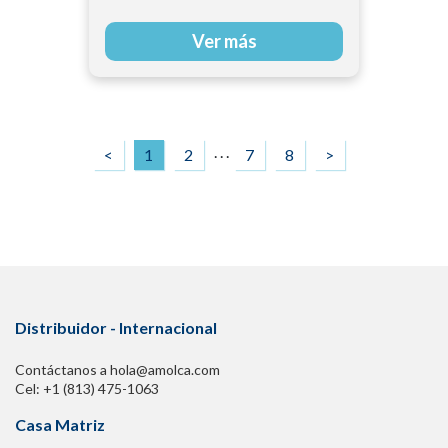
Ver más
. . .
<
1
2
7
8
>
Distribuidor - Internacional
Contáctanos a hola@amolca.com
Cel: +1 (813) 475-1063
Casa Matriz