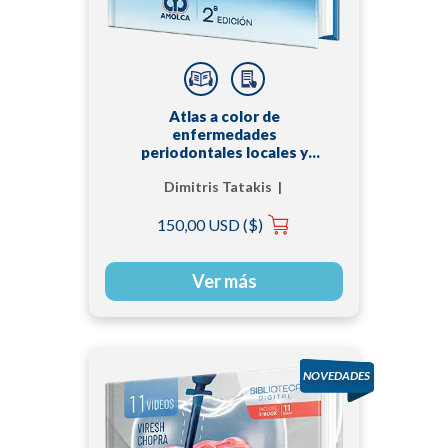
Atlas a color de
enfermedades
periodontales locales y
sistémicas
Dimitris Tatakis |
Eleana Stoufi | George
150,00 USD ($)
Laskaris
Ver más