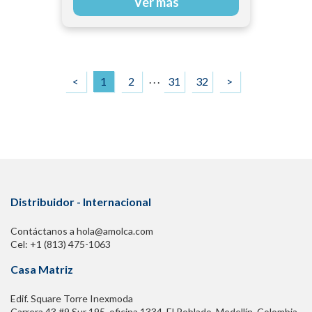
Ver más
. . .
<
1
2
31
32
>
Distribuidor - Internacional
Contáctanos a hola@amolca.com
Cel: +1 (813) 475-1063
Casa Matriz
Edif. Square Torre Inexmoda
Carrera 43 #9 Sur 195. oficina 1334, El Poblado. Medellín, Colombia