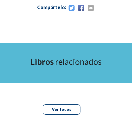
superior
Compártelo:
18. Vértigo en niños
19. Potenciales miogénicos vestibulares
20. Prueba de impulso cefálico
21. Posturografía digital computarizada
Libros
relacionados
22. Test calórico
Índice de videos
1. Electronistagmografía. Prueba calórica, lado derecho
Ver todos
2. Electronistagmografía. Prueba calórica, lado
izquierdo.