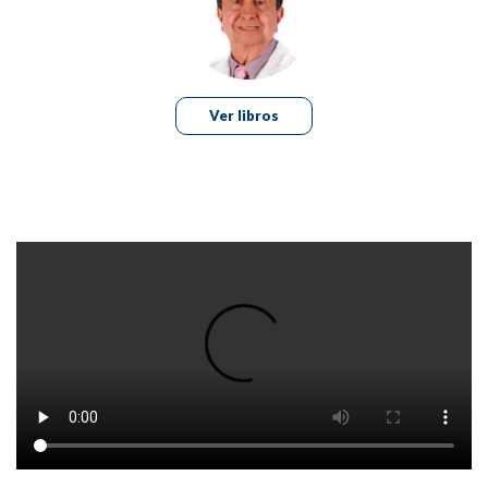
8. Sordera súbita
9. Síndrome de Ménière
10. Vértigo posicional paroxístico benigno
Ver libros
11. Vértigo y mareo cervicogénico
12. Síndrome perceptual postural persistente
13. Síndrome de Ramsay Hunt
14. Migraña vestibular
15. Neuritis vestibular
16. Vértigo, mareo y desequilibrio en el adulto mayor
17. Síndrome de dehiscencia del canal semicircular