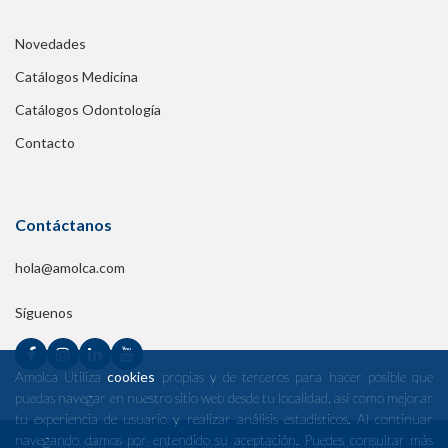
Blog
Novedades
Catálogos Medicina
Catálogos Odontología
Contacto
Contáctanos
hola@amolca.com
Síguenos
Amolca Utiliza
cookies
propias y de terceros para hacer posible que
puedas navegar en nuestro sitio web desde tu localidad, así como mejorar
tu experiencia de usuario y realizar análisis estadísticos. Al continuar
navegando damos por entendido su aceptación. Puedes consultar más