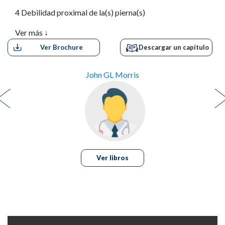
4 Debilidad proximal de la(s) pierna(s)
Ver más ↓
5 El pie caído
Ver Brochure
Descargar un capítulo
6 Ataxia y trastornos de la marcha
John GL Morris
7 Debilidad facial
8 Ptosis
9 Anomalías de la visión o del movimiento ocular
10 Temblor y signos cerebelosos
Ver libros
11 Otros movimientos involuntarios anormales
12 Trastornos del lenguaje y del habla