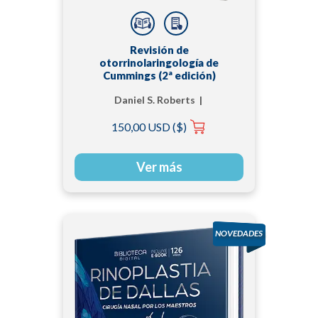
Revisión de
otorrinolaringología de
Cummings (2ª edición)
Daniel S. Roberts |
Harrison W. Lin |
150,00 USD ($)
Jeffrey P. Harris
Ver más