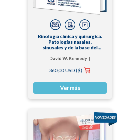
Rinología clínica y quirúrgica.
Patologías nasales,
sinusales y de la base del
cráneo
David W. Kennedy |
Peter H. Hwang | Peter
360,00 USD ($)
John Wormald |
Richard R. Orlandi
Ver más