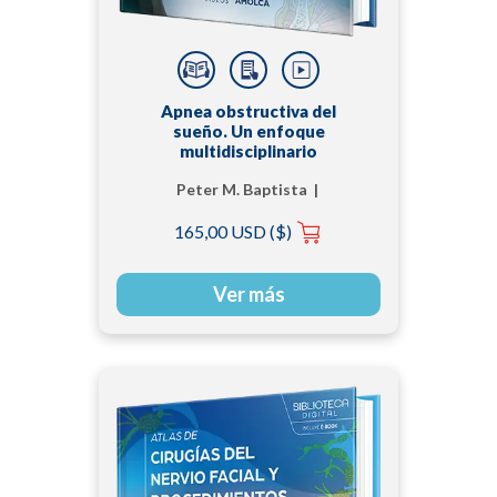
Apnea obstructiva del
sueño. Un enfoque
multidisciplinario
Peter M. Baptista |
Rodolfo Lugo Saldaña |
165,00 USD ($)
Steve Amado Galeano
Ver más