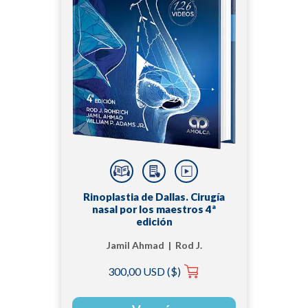
Rinoplastia de Dallas. Cirugía
nasal por los maestros 4ª
edición
Jamil Ahmad | Rod J.
Rohrich | William P.
300,00 USD ($)
Adams Jr.