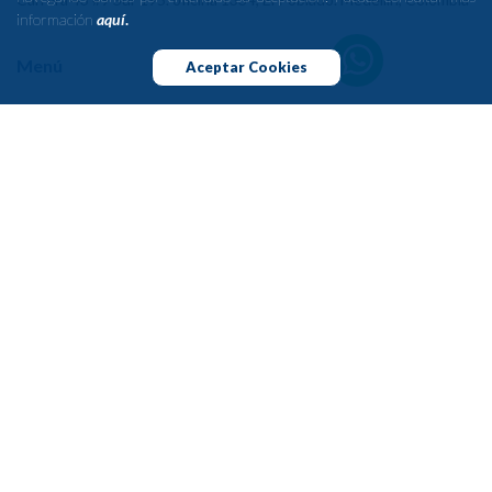
información
aquí
.
Menú
Aceptar Cookies
Nosotros
Medicina
Odontología
Cursos
Blog
Novedades
Catálogos Medicina
Catálogos Odontología
Contacto